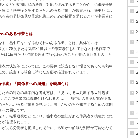
ほとんどが初期症状の放置、対応の遅れであることから、労働安全衛
対象に「熱中症を生ずるおそれのある作業」が規定され、熱中症によ
ある者の早期発見や重篤化防止のための措置を講じることが事業者に
。
それのある作業とは
なる「熱中症を生ずるおそれのある作業」とは、具体的には
温度）28度または気温31度以上の作業場において行なわれる作業で、
または1日当たり4時間を超えて行なわれることが見込まれるもの」と
着衣の状況等によっては、この要件に該当しない場合であっても熱中
ため、該当する場合に準じた対応が推奨されています。
順作成」「関係者への周知」を義務付け
ぐための対応の基本的な考え方は、「見つける→判断する→対処す
す。ここで事業者に義務付けられるのは、「熱中症の自覚症状がある
のおそれがある作業者を見つけた者」がその旨を報告するための体制
者への周知です。
なく、職場巡視などにより、熱中症の症状がある作業者を積極的に把
とが推奨されます。
れがある労働者を把握した場合に、迅速かつ的確な判断が可能となる