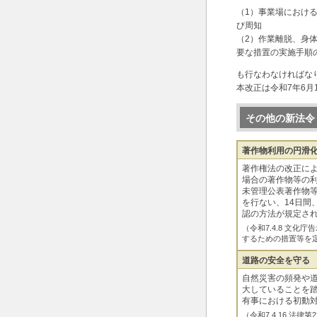
（1）事業場におけ
び周知
（2）作業離脱、身
要な措置の実施手順
も行なわなければな
本改正は令和7年6月
その他の新法令
著作物利用の円滑
著作権法の改正に
場合の著作物等の
未管理公表著作物
を行ない、14日間
認の方法が規定さ
（令和7.4.8 文
するための措置等を
道路の安全を守る
自然災害の頻発や
大していることを
有事における初動
（令和7.4.16 法