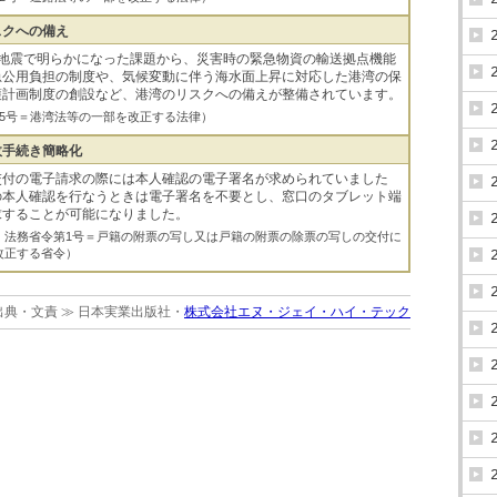
スクへの備え
島地震で明らかになった課題から、災害時の緊急物資の輸送拠点機能
急公用負担の制度や、気候変動に伴う海水面上昇に対応した港湾の保
護計画制度の創設など、港湾のリスクへの備えが整備されています。
律第25号＝港湾法等の一部を改正する法律）
政手続き簡略化
交付の電子請求の際には本人確認の電子署名が求められていました
の本人確認を行なうときは電子署名を不要とし、窓口のタブレット端
求することが可能になりました。
総務省・法務省令第1号＝戸籍の附票の写し又は戸籍の附票の除票の写しの交付に
改正する省令）
出典・文責 ≫ 日本実業出版社・
株式会社エヌ・ジェイ・ハイ・テック