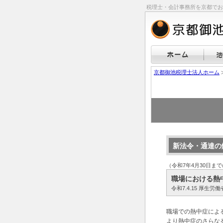
税理士・会計事務所を京都でお
京都御池税理士法人ホーム
新法令・通達の
（令和7年4月30日ま
職場における熱
令和7.4.15 厚
職場での熱中症によ
より熱中症のさらな