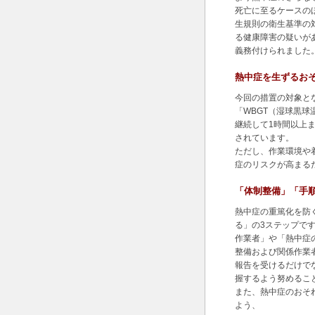
死亡に至るケースの
生規則の衛生基準の
る健康障害の疑いが
義務付けられました
熱中症を生ずるお
今回の措置の対象と
「WBGT（湿球黒球
継続して1時間以上
されています。
ただし、作業環境や
症のリスクが高まる
「体制整備」「手
熱中症の重篤化を防
る」の3ステップで
作業者」や「熱中症
整備および関係作業
報告を受けるだけで
握するよう努めるこ
また、熱中症のおそ
よう、