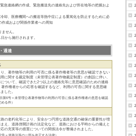
る緊急連絡網の作成、緊急搬送先の連絡先および所在地等の把握およ
体冷却、医療機関への搬送等熱中症による重篤化を防止するために必
の作成および関係作業者への周知
りません。
1日から施行されます。
・通達
化
より、著作物等の利用の可否に係る著作権者等の意思が確認できない
利用に関する裁定制度（未管理公表著作物裁定制度）の創設に伴い、
等について、確認できた2つ以上の連絡先等に意思確認のための連絡
、著作権者からの応答を確認するなど、利用の可否に関する意思確
れました。
化庁告示第6号＝未管理公表著作物等の利用の可否に係る著作権者の意思を確認
定める件）
道路の老朽化等により、安全かつ円滑な道路交通の確保の重要性が増
踏まえ、道路啓開計画の法定化など、道路における平時からの備えと
対応の充実等の措置についての関係法令が整備されました。
律第22号＝道路法等の一部を改正する法律）