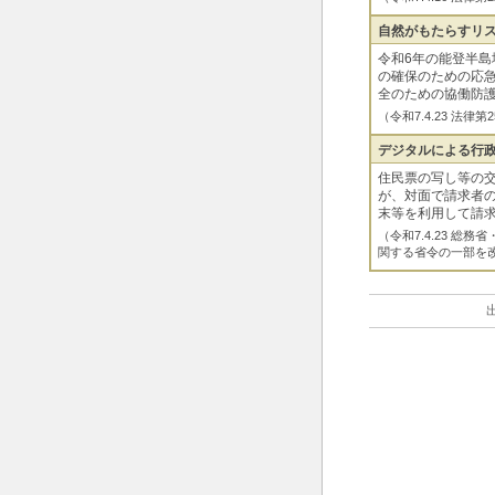
自然がもたらすリ
令和6年の能登半
の確保のための応
全のための協働防
（令和7.4.23 法
デジタルによる行
住民票の写し等の
が、対面で請求者
末等を利用して請
（令和7.4.23 
関する省令の一部を