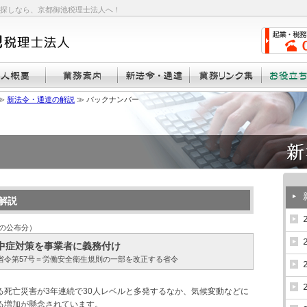
探しなら、京都御池税理士法人へ！
≫
新法令・通達の解説
≫ バックナンバー
解説
での公布分）
中症対策を事業者に義務付け
生労働省令第57号＝労働安全衛生規則の一部を改正する省令
る死亡災害が3年連続で30人レベルと多発するなか、気候変動などに
る増加が懸念されています。