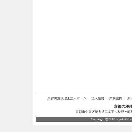
京都御池税理士法人ホーム
｜
法人概要
｜
業務案内
｜
新
京都の税
京都市中京区烏丸通二条下ル秋野々町514番