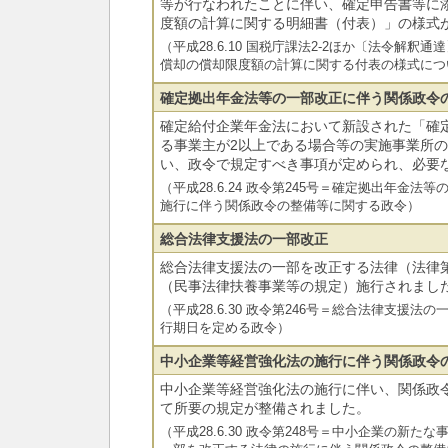
等が行なわれたことに伴い、確定申告書等に
度額の計算に関する明細書（付表）」の様式
（平成28.6.10 国税庁課法2-2ほか〔法令解
償却の償却限度額の計算に関する付表の様式につ
確定拠出年金法等の一部改正に伴う関係政令
確定給付企業年金法において新設された「確
る事業主が2以上である場合等の実施事業所
い、政令で規定すべき事項が定められ、必要
（平成28.6.24 政令第245号＝確定拠出年金
施行に伴う関係政令の整備等に関する政令）
総合法律支援法の一部改正
総合法律支援法の一部を改正する法律（法律第
（民事法律扶養事業等の規定）施行されまし
（平成28.6.30 政令第246号＝総合法律支援
行期日を定める政令）
中小企業等経営強化法の施行に伴う関係政令
中小企業等経営強化法の施行に伴い、関係政
て所要の規定が整備されました。
（平成28.6.30 政令第248号＝中小企業の新