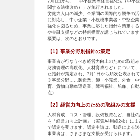
7月1日から、「中小企業等経営強化法（中小
関する法律改め）」が施行されました。
労働力人口の減少、企業間の国際的な競争の活
に対応し、中小企業・小規模事業者・中堅企業
強化を図るため、事業に応じた指針を策定する
や金融支援などの特例措置が講じられています
概要は、次のとおりです。
【1】事業分野別指針の策定
事業者が行なうべき経営力向上のための取組み
財務管理の高度化、人材育成など）について、
た指針が策定され、7月1日から順次公表され
※事業分野……製造業、卸・小売業、外食・中
育、貨物自動車運送業、障害福祉、船舶、自動車
点）
【2】経営力向上のための取組みの支援
人材育成、コスト管理、設備投資など、自社の
を「経営力向上計画」（実質A4用紙2枚）に
で認定を受けます。認定申請は、郵送による送
事業者は、さまざまな支援が受けられます。