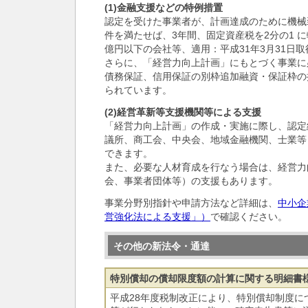
(1)金融支援などの特例措置
認定を受けた事業者が、計画達成のために機械
件を満たせば、3年間、固定資産税を2分の1 
億円以下の会社等、適用：平成31年3月31日
さらに、「経営力向上計画」にもとづく事業に
債務保証、信用保証の別枠追加融資・保証枠の
られています。
(2)経営革新等支援機関等による支援
「経営力向上計画」の作成・実施に際し、認定
議所、商工会、中央会、地域金融機関、士業等
できます。
また、必要な人材育成を行なう場合は、経営力
会、事業者団体等）の支援もあります。
事業分野別指針や申請方法など詳細は、
中小企
営強化法による支援」）
で確認ください。
その他の新法令・通達
特別償却の償却限度額の計算に関する明細書
平成28年度税制改正により、特別償却制度に