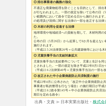
◎ 排出事業者の義務の強化
不適正な廃棄物処理を防ぐことを目的として、排出
が行なわれました。一部の規定を除いて公布の日（5
い範囲内において政令で定める日から施行されます。 （
の処理及び清掃に関する法律の一部を改正する法律
◎ 木材の利用を促進する法律
地球環境や地域経済への貢献を期して、木材利用の
た。
公布の日（5月26日）から起算して6か月を超えな
施行されます。
（平成22.5.26法律第26号＝公共建築物等におけ
◎ 児童扶養手当の支給対象拡大
児童扶養手当の支給要件について、児童と生計を同
とされました。一部の規定を除き平成22年8月1日
（平成22.6.2法律第40号＝児童扶養手当法の一部
◎ 改正された中小企業倒産防止共済制度の施行
平成22年4月に公布された「改正中小企業倒産防止
事業者が私的整理を行なう場合）の施行期日が平成2
（平成22.6.2政令第145号＝中小企業倒産防止共
期日を定める政令）
出典・文責 ≫ 日本実業出版社・
株式会