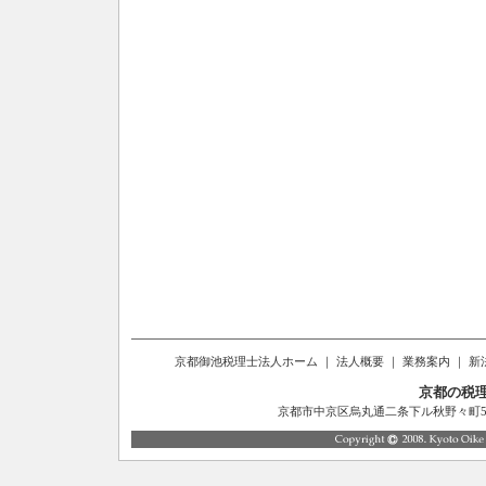
京都御池税理士法人ホーム
｜
法人概要
｜
業務案内
｜
新
京都の税
京都市中京区烏丸通二条下ル秋野々町514番