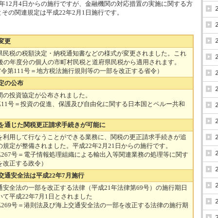
年12月4日からの施行ですが、金融機関の対応措置の実施に関する方
その関連規定は平成22年2月1日施行です。
変更
民税の税額決定・納税通知書などの様式が変更されました。これ
以後の年度分の個人の市町村民税と道府県民税から適用されます。
総務省令第111号＝地方税法施行規則等の一部を改正する省令）
定の公布
の投資協定が公布されました。
3条約第11号＝投資の促進、保護及び自由化に関する日本国とペルー共和
織を通じた関税更正請求手続きが可能に
利用して行なうことができる業務に、関税の更正請求手続きが追
規定が整備されました。平成22年2月21日からの施行です。
6政令第267号＝電子情報処理組織による輸出入等関連業務の処理等に関す
を改正する政令）
交通安全法は平成22年7月施行
安全法の一部を改正する法律（平成21年法律第69号）の施行期日
て平成22年7月1日とされました
7政令第269号＝港則法及び海上交通安全法の一部を改正する法律の施行期