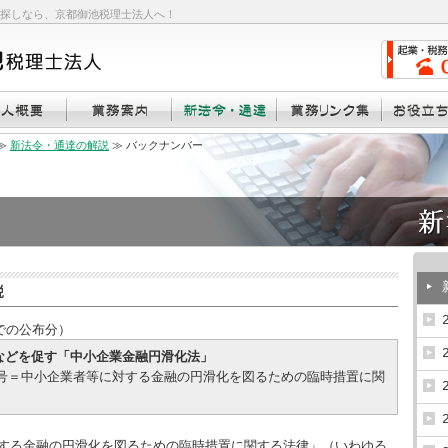
探しなら、京都御池税理士法人へ！
≫
新法令・通達の解説
≫ バックナンバー
までの公布分）
などを促す「中小企業金融円滑化法」
律第96号＝中小企業者等に対する金融の円滑化を図るための臨時措置に関
する金融の円滑化を図るための臨時措置に関する法律」（いわゆる