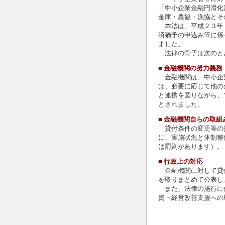
「中小企業金融円滑化
金庫・農協・漁協とそ
本法は、平成２３年
済猶予の申込み等に係
ました。
法律の骨子は次のと
■
金融機関の努力義務
金融機関は、中小企
は、必要に応じて他の
と連携を図りながら、
とされました。
■
金融機関自らの取組
貸付条件の変更等の
に、実施状況と体制整
は罰則があります）。
■
行政上の対応
金融機関に対して貸
を取りまとめて公表し
また、法律の施行に
資・経営改善支援への