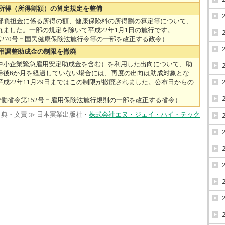
る所得（所得割額）の算定規定を整備
部負担金に係る所得の額、健康保険料の所得割の算定等について、
ました。一部の規定を除いて平成22年1月1日の施行です。
政令第270号＝国民健康保険法施行令等の一部を改正する政令）
雇用調整助成金の制限を撤廃
小企業緊急雇用安定助成金を含む）を利用した出向について、助
帰後6か月を経過していない場合には、再度の出向は助成対象とな
成22年11月29日まではこの制限が撤廃されました。公布日からの
0厚生労働省令第152号＝雇用保険法施行規則の一部を改正する省令）
出典・文責 ≫ 日本実業出版社・
株式会社エヌ・ジェイ・ハイ・テック