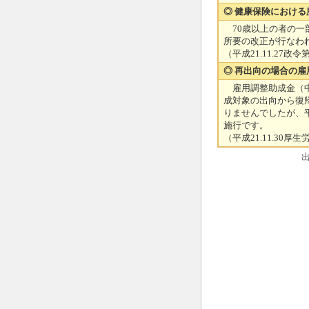
◎ 健康保険におけ
70歳以上の者の一
所要の改正が行なわれ
（平成21.11.27
◎ 再出向の場合の
雇用調整助成金（中
成対象の出向から復
りませんでしたが、平
施行です。
（平成21.11.3