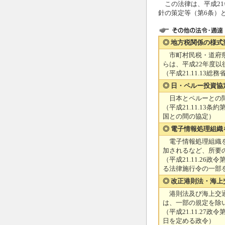
この法律は、平成21
針の策定等（第6条）と
◎ 地方税関係の様式
市町村民税・道府県
らは、平成22年度
（平成21.11.13
◎ 日・ペルー投資協
日本とペルーとの間
（平成21.11.1
国との間の協定）
◎ 電子情報処理組
電子情報処理組織を
加されるなど、所要の
（平成21.11.2
る法律施行令の一部
◎ 改正港則法・海上
港則法及び海上交通
は、一部の規定を除い
（平成21.11.2
日を定める政令）