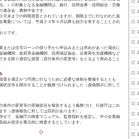
法」）の対象となる金融機関は、銀行、信用金庫・信用組合・労働
の連合会、農林中金です。
３月末までの時限措置とされていますが、期限までに行なわれた返
る事案については、平成２３年４月以降も効力を有することとされ
おりです。
業または住宅ローンの借り手から申込みまたは求めがあった場合に
金融機関、政府系金融機関、信用保証協会、企業再生支援機構など
できる限り適切な措置（貸付条件の変更等）をとるよう努めること
み
措置を適正かつ円滑に行なうために必要な体制を整備するととも
備状況等を開示することが義務づけられました（虚偽開示に対して
付条件の変更等の実施状況を報告するよう義務づけ、行政庁はこれ
ます（虚偽報告に対しては罰則があります）。
併せて、金融庁の検査マニュアル、監督指針を改定し、中小企業融
取組み状況を重点的に検査するとしています。
◇