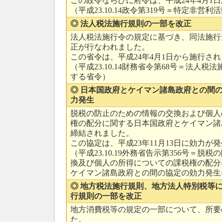
この政令ならびに府令は、平成24年4月1
（平成23.10.14政令第319号＝特定非営
◎ 法人税法施行規則の一部を改正
法人税法施行令の規定に基づき、同法施行
正が行なわれました。
この省令は、平成24年4月1日から施行さ
（平成23.10.14財務省令第68号＝法人
する省令）
◎ 日本国政府とケイマン諸島政府との間の
力発生
脱税の防止のための情報の交換および個人
権の配分に関する日本国政府とケイマン諸
締結されました。
この協定は、平成23年11月13日に効力が
（平成23.10.19外務省告示第356号＝脱
換及び個人の所得についての課税権の配分
ケイマン諸島政府との間の協定の効力発生
◎ 地方税法施行規則、地方法人特別税等
行規則の一部を改正
地方消費税等の規定の一部について、所要
た。