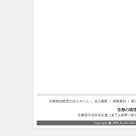
京都御池税理士法人ホーム
｜
法人概要
｜
業務案内
｜
新
京都の税
京都市中京区烏丸通二条下ル秋野々町514番