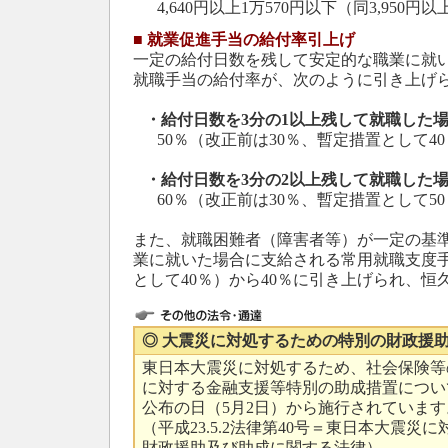
4,640円以上1万570円以下（同3,950円以
■
就業促進手当の給付率引上げ
一定の給付日数を残して安定的な職業に就
就職手当の給付率が、次のように引き上げ
・給付日数を3分の1以上残して就職した
50％（改正前は30％、暫定措置として40
・給付日数を3分の2以上残して就職した
60％（改正前は30％、暫定措置として50
また、就職困難者（障害者等）が一定の基
業に就いた場合に支給される常用就職支度手
として40％）から40％に引き上げられ、恒
◎ 大震災に対処するための特別の財政援
東日本大震災に対処するため、社会保険等
に対する金融支援等特別の助成措置につい
公布の日（5月2日）から施行されています
（平成23.5.2法律第40号＝東日本大震災
財政援助及び助成に関する法律）