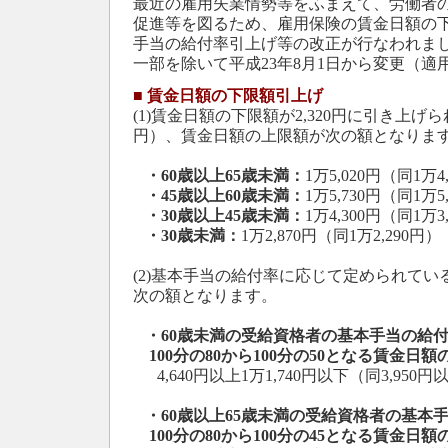
最近の雇用失業情勢等をふまえて、労働者
促進等を図るため、雇用保険の賃金日額の
手当の給付率引上げ等の改正が行なわれま
一部を除いて平成23年8月1日から変更（適
■
賃金日額の下限額引上げ
(1)賃金日額の下限額が2,320円に引き上げら
円）、賃金日額の上限額が次の額となりま
・60歳以上65歳未満：
1万5,020円（同1万4
・45歳以上60歳未満：
1万5,730円（同1万5
・30歳以上45歳未満：
1万4,300円（同1万3
・30歳未満：
1万2,870円（同1万2,290円）
(2)基本手当の給付率に応じて定められて
次の額となります。
・60歳未満の受給資格者の基本手当の給
100分の80から100分の50となる賃金日額
4,640円以上1万1,740円以下（同3,950円
・60歳以上65歳未満の受給資格者の基本
100分の80から100分の45となる賃金日額