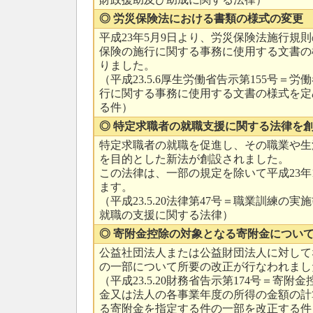
◎ 労災保険法における書類の様式の変更
平成23年5月9日より、労災保険法施行規
保険の施行に関する事務に使用する文書の
りました。
（平成23.5.6厚生労働省告示第155号＝
行に関する事務に使用する文書の様式を定
る件）
◎ 特定求職者の就職支援に関する法律を
特定求職者の就職を促進し、その職業や生
を目的とした新法が創設されました。
この法律は、一部の規定を除いて平成23年
ます。
（平成23.5.20法律第47号＝職業訓練の
就職の支援に関する法律）
◎ 寄附金控除の対象となる寄附金につい
公益社団法人または公益財団法人に対して
の一部について所要の改正が行なわれまし
（平成23.5.20財務省告示第174号＝寄
金又は法人の各事業年度の所得の金額の計
る寄附金を指定する件の一部を改正する件