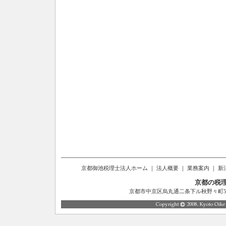
京都御池税理士法人ホーム
｜
法人概要
｜
業務案内
｜
新
京都の税
京都市中京区烏丸通二条下ル秋野々町514番