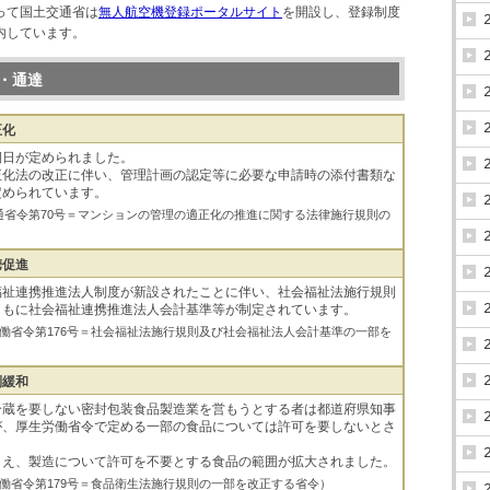
って国土交通省は
無人航空機登録ポータルサイト
を開設し、登録制度
内しています。
・通達
正化
期日が定められました。
正化法の改正に伴い、管理計画の認定等に必要な申請時の添付書類な
定められています。
国土交通省令第70号＝マンションの管理の適正化の推進に関する法律施行規則の
）
携促進
福祉連携推進法人制度が新設されたことに伴い、社会福祉法施行規則
ともに社会福祉連携推進法人会計基準等が制定されています。
 厚生労働省令第176号＝社会福祉法施行規則及び社会福祉法人会計基準の一部を
）
制緩和
冷蔵を要しない密封包装食品製造業を営もうとする者は都道府県知事
が、厚生労働省令で定める一部の食品については許可を要しないとさ
まえ、製造について許可を不要とする食品の範囲が拡大されました。
厚生労働省令第179号＝食品衛生法施行規則の一部を改正する省令）