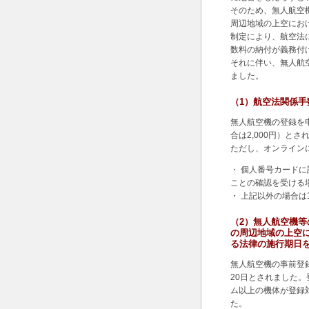
そのため、無人航空
周辺地域の上空にお
制定により、航空法
数料の納付が義務付
それに伴い、無人航
ました。
（1）航空法関係手
無人航空機の登録を申
合は2,000円）とさ
ただし、オンライン
・ 個人番号カード
ことの確認を受ける場
・ 上記以外の場合は1
（2）無人航空機
の周辺地域の上空
る法律の施行期日
無人航空機の事前登録
20日とされました
ム以上の機体が登録
た。