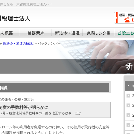
探しなら、京都御池税理士法人へ！
≫
新法令・通達の解説
≫ バックナンバー
解説
までの発表・公布・施行分）
制度の手数料等が明らかに
令第317号＝航空法関係手数料令の一部を改正する政令 ほか
ドローン等の利用者が急増するのに伴い、その使用が飛行機の安全等
いう問題が指摘されるようになりました。