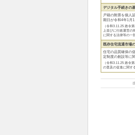
デジタル手続きの
戸籍の附票を個人
期日が令和4年1月
（令和3.11.25
上並びに行政運営の
に関する法律等の一
既存住宅流通市場
住宅の品質確保の
定制度の創設等に関
（令和3.11.25
の普及の促進に関す