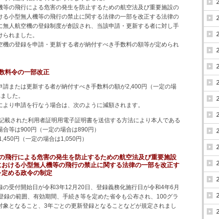
機等の飛行による危害の発生を防止するための航空法及び重要施設の
ける小型無人機等の飛行の禁止に関する法律の一部を改正する法律の
に無人航空機の登録制度が創設され、当該申請・更新する者に対し手
けられました。
空機の登録を申請・更新する者が納付すべき手数料の額等が定められ
数料令の一部改正
請または更新する者が納付すべき手数料の額が2,400円（一定の場
れました。
により申請を行なう場合は、次のように減額されます。
に記載された利用者証明用電子証明書を送信する方法により本人である
合等は900円（一定の場合は890円）
,450円（一定の場合は1,050円）
等の飛行による危害の発生を防止するための航空法及び重要施設
における小型無人機等の飛行の禁止に関する法律の一部を改正す
を定める政令の制定
の受付開始日が令和3年12月20日、登録義務化施行日が令和4年6月
。登録の範囲、有効期間、手続き等を定めた省令も公布され、100グラ
対象となること、3年ごとの更新登録となることなどが規定されまし