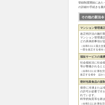
登録制度開始にあた
の詳細や手続きを案
その他の新法令
マンション管理適
改正特許法の施行
マンション管理適
どの具体的事項が
（令和3.11.1 
一部を改正する省令
福祉サービスの連
社会福祉法に社会
等が整備されると
（令和3.11.12
改正する省令 ほか
密封包装食品の規
保存に冷凍または
の許可が必要です
れています。
科学的知見等を踏
（令和3.11.18 