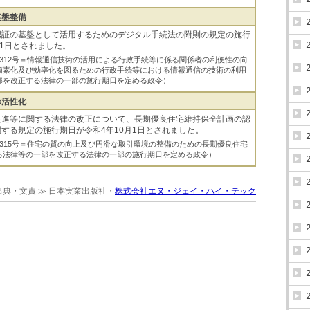
基盤整備
認証の基盤として活用するためのデジタル手続法の附則の規定の施行
11日とされました。
 政令第312号＝情報通信技術の活用による行政手続等に係る関係者の利便性の向
簡素化及び効率化を図るための行政手続等における情報通信の技術の利用
部を改正する法律の一部の施行期日を定める政令）
の活性化
促進等に関する法律の改正について、長期優良住宅維持保全計画の認
する規定の施行期日が令和4年10月1日とされました。
 政令第315号＝住宅の質の向上及び円滑な取引環境の整備のための長期優良住宅
る法律等の一部を改正する法律の一部の施行期日を定める政令）
出典・文責 ≫ 日本実業出版社・
株式会社エヌ・ジェイ・ハイ・テック