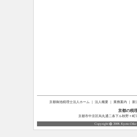
京都御池税理士法人ホーム
｜
法人概要
｜
業務案内
｜
新
京都の税
京都市中京区烏丸通二条下ル秋野々町514番