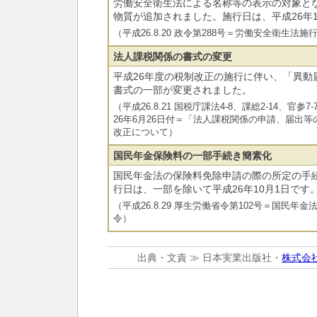
労働安全衛生法による名称等の表示の対象と
物質が追加されました。施行日は、平成26年1
（平成26.8.20 政令第288号＝労働安全衛生
法人課税関係の書式の変更
平成26年度の税制改正の施行に伴い、「異動
書式の一部が変更されました。
（平成26.8.21 国税庁課法4-8、課総2-14、官参7-
26年6月26日付＝「法人課税関係の申請、届出
改正について）
国民年金保険料の一部手続き簡素化
国民年金法の保険料免除申請の際の所定の手
行日は、一部を除いて平成26年10月1日です
（平成26.8.29 厚生労働省令第102号＝国民
令）
出典・文責 ≫ 日本実業出版社・
株式会