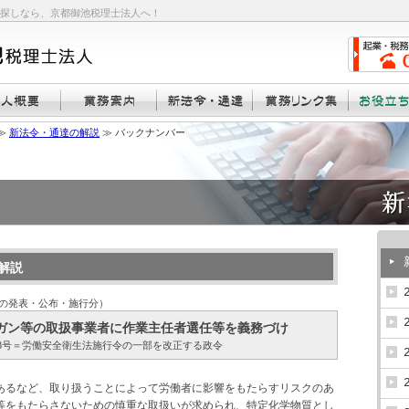
探しなら、京都御池税理士法人へ！
≫
新法令・通達の解説
≫ バックナンバー
解説
での発表・公布・施行分）
ガン等の取扱事業者に作業主任者選任等を義務づけ
第148号＝労働安全衛生法施行令の一部を改正する政令
あるなど、取り扱うことによって労働者に影響をもたらすリスクのあ
等をもたらさないための慎重な取扱いが求められ、特定化学物質とし