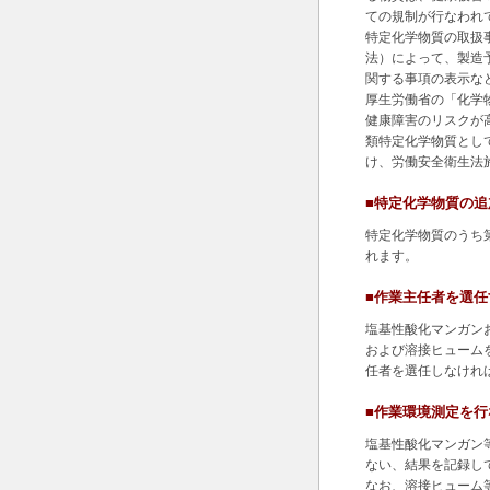
ての規制が行なわれ
特定化学物質の取扱
法）によって、製造
関する事項の表示な
厚生労働省の「化学
健康障害のリスクが
類特定化学物質とし
け、労働安全衛生法
■特定化学物質の追
特定化学物質のうち
れます。
■作業主任者を選
塩基性酸化マンガン
および溶接ヒューム
任者を選任しなけれ
■作業環境測定を
塩基性酸化マンガン
ない、結果を記録し
なお、溶接ヒューム