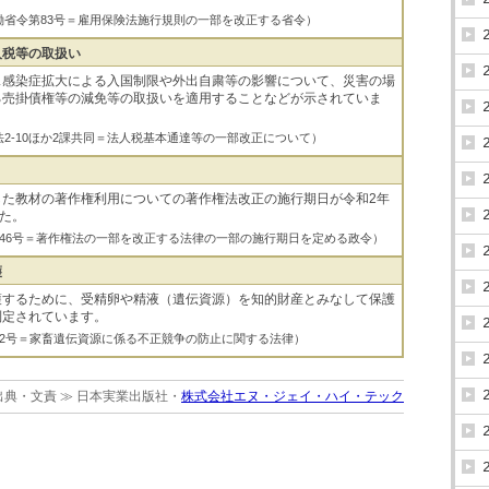
厚生労働省令第83号＝雇用保険法施行規則の一部を改正する省令）
人税等の取扱い
ス感染症拡大による入国制限や外出自粛等の影響について、災害の場
る売掛債権等の減免等の取扱いを適用することなどが示されていま
付課法2-10ほか2課共同＝法人税基本通達等の一部改正について）
した教材の著作権利用についての著作権法改正の施行期日が令和2年
した。
政令第146号＝著作権法の一部を改正する法律の一部の施行期日を定める政令）
護
護するために、受精卵や精液（遺伝資源）を知的財産とみなして保護
制定されています。
法律第22号＝家畜遺伝資源に係る不正競争の防止に関する法律）
出典・文責 ≫ 日本実業出版社・
株式会社エヌ・ジェイ・ハイ・テック