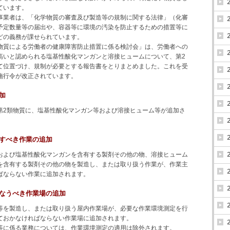
ています。
事業者は、「化学物質の審査及び製造等の規制に関する法律」（化審
予定数量等の届出や、容器等に環境の汚染を防止するための措置等に
どの義務が課せられています。
物質による労働者の健康障害防止措置に係る検討会」は、労働者への
高いと認められる塩基性酸化マンガンと溶接ヒュームについて、第2
て位置づけ、規制が必要とする報告書をとりまとめました。これを受
施行令が改正されています。
加
第2類物質に、塩基性酸化マンガン等および溶接ヒューム等が追加さ
任すべき作業の追加
および塩基性酸化マンガンを含有する製剤その他の物、溶接ヒューム
を含有する製剤その他の物を製造し、または取り扱う作業が、作業主
ばならない作業に追加されます。
行なうべき作業場の追加
等を製造し、または取り扱う屋内作業場が、必要な作業環境測定を行
ておかなければならない作業場に追加されます。
等に係る業務については、作業環境測定の適用は除外されます。