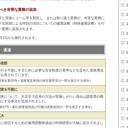
うべき有害な業務の追加
等と溶接ヒューム等を製造し、または取り扱う業務が、有害な業務に
する医師による特別の項目についての健康診断（特殊健康診断）を行
い業務に追加されます。
月1日から施行されます。
・通達
の道筋
走行を可能にするために必要な安全制度の基準などを定めた道路運送
が公表されています。
国土交通省令第20号＝道路運送車両の保安基準等の一部を改正する省令）
調査を可能に
調査について、天災等で従来の方法が実施しがたい場合は調査票の郵
能にする条文が追加されました。
務省令第37号＝家計調査規則及び労働力調査規則の一部を改正する省令）
拡大
スに対応するための雇用調整助成金の特例措置が大幅に拡大されまし