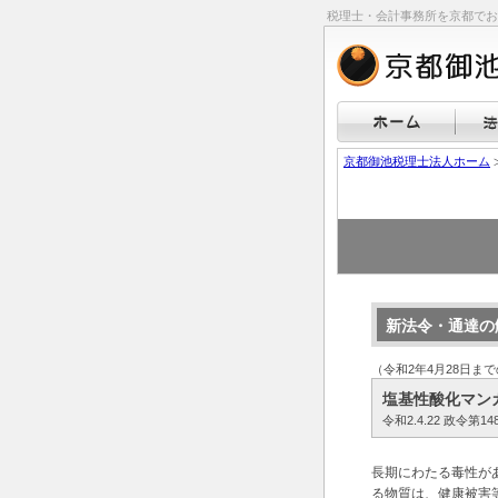
税理士・会計事務所を京都でお
京都御池税理士法人ホーム
新法令・通達の
（令和2年4月28日ま
塩基性酸化マン
令和2.4.22 政令
長期にわたる毒性が
る物質は、健康被害