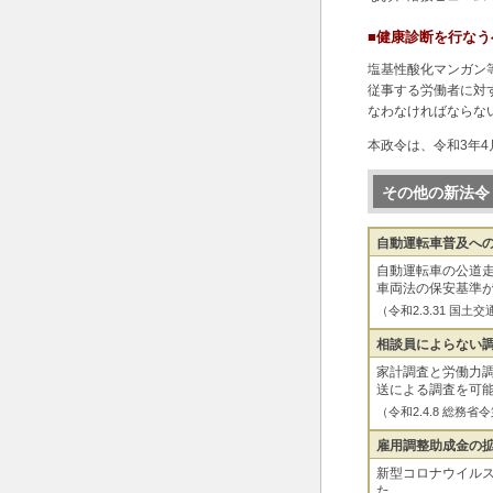
■健康診断を行な
塩基性酸化マンガン
従事する労働者に対
なわなければならな
本政令は、令和3年4
その他の新法令
自動運転車普及へ
自動運転車の公道
車両法の保安基準
（令和2.3.31 
相談員によらない
家計調査と労働力
送による調査を可
（令和2.4.8 総
雇用調整助成金の
新型コロナウイル
た。