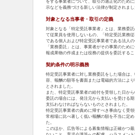
をする事業者について、取引の適正化のために
示などを義務づける新しい法律が制定されまし
対象となる当事者・取引の定義
対象となる「特定受託事業者」とは、業務委託
て従業員を使用しないもの、「特定受託業務従
である個人および特定受託事業者である法人の
「業務委託」とは、事業者がその事業のために
報成果物の作成または役務の提供を委託するこ
契約条件の明示義務
特定受託事業者に対し業務委託をした場合は、
容、報酬の額等を書面または電磁的方法により
とされました。
また、特定受託事業者の給付を受領した日から
委託の場合には、発注元から支払いを受ける期
支払わなければならないものとされました。
特定受託事業者の責めに帰すべき事由なく受領
常相場に比べ著しく低い報酬の額を不当に定め
た。
このほか、広告等による募集情報は正確かつ最
ないこと、育児介護等への配慮、ハラスメント