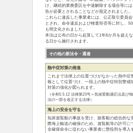
け、継続的業務委託を中途解除する場合等には
告が必要とされることなどが規定されました。
これらに違反した事業者には、公正取引委員会
とされ、命令違反および検査拒否等に対し、5
も明文化されました。
本法は公布の日から起算して1年6か月を超え
る日から施行されます。
その他の新法令・通達
熱中症対策の推進
これまで法律上の位置づけがなかった熱中症
報として位置づけ、一段上の熱中症特別警戒
対策の強化が図られます。
（令和5.5.12 法律第23号＝気候変動適応法及
法の一部を改正する法律）
海上の安全を守る
知床遊覧船の事故を受け、旅客船の総合的な
際海上輸送の確保のため、遊覧船等の許可に
全確保命令に従わない事業者に懲役刑を導入