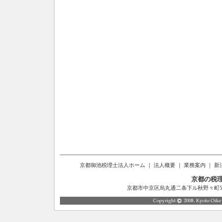
京都御池税理士法人ホーム
｜
法人概要
｜
業務案内
｜
新
京都の税
京都市中京区烏丸通二条下ル秋野々町514番