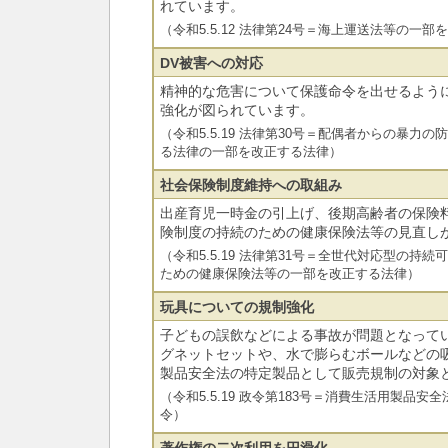
れています。
（令和5.5.12 法律第24号＝海上運送法等の一
DV被害への対応
精神的な危害について保護命令を出せるよう
強化が図られています。
（令和5.5.19 法律第30号＝配偶者からの暴力
る法律の一部を改正する法律）
社会保険制度維持への取組み
出産育児一時金の引上げ、後期高齢者の保険
険制度の持続のための健康保険法等の見直し
（令和5.5.19 法律第31号＝全世代対応型の持
ための健康保険法等の一部を改正する法律）
玩具についての規制強化
子どもの誤飲などによる事故が問題となって
グネットセットや、水で膨らむボールなどの
製品安全法の特定製品として販売規制の対象
（令和5.5.19 政令第183号＝消費生活用製品
令）