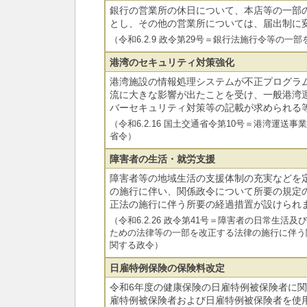
銀行の営業所の休日について、本店等の一部
とし、その他の営業所については、届出制に
（令和6.2.9 政令第29号＝銀行法施行令等の一
港湾のセキュリティ対策強化
港湾施設の情報処理システムが不正プログラ
流に大きな影響が出たことを受け、一般港湾
バーセキュリティ対策等の記載が求められる
（令和6.2.16 国土交通省令第10号＝港湾運送
省令）
障害者の生活・就労支援
障害者等の地域生活の支援体制の充実などを
の施行に伴い、関係政令について所要の規定
正法の施行に伴う所要の経過措置が設けられ
（令和6.2.26 政令第41号＝障害者の日常生活
ための法律等の一部を改正する法律の施行に伴う
関する政令）
日雇特例保険の保険料改定
令和6年度の健康保険の日雇特例被保険者に
雇特例被保険者および日雇特例被保険者を使