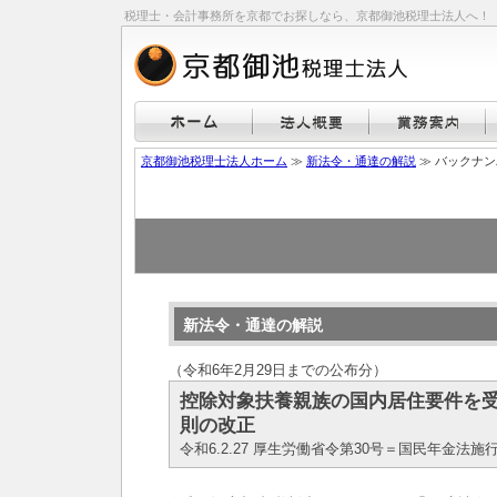
税理士・会計事務所を京都でお探しなら、京都御池税理士法人へ！
京都御池税理士法人ホーム
≫
新法令・通達の解説
≫ バックナ
新法令・通達の解説
（令和6年2月29日までの公布分）
控除対象扶養親族の国内居住要件を
則の改正
令和6.2.27 厚生労働省令第30号＝国民年金法