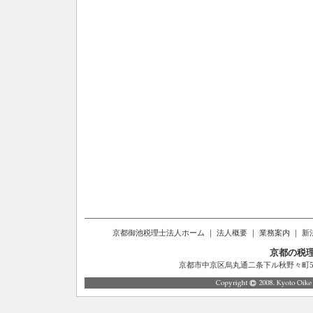
京都御池税理士法人ホーム
｜
法人概要
｜
業務案内
｜
新
京都の税
京都市中京区烏丸通二条下ル秋野々町514番