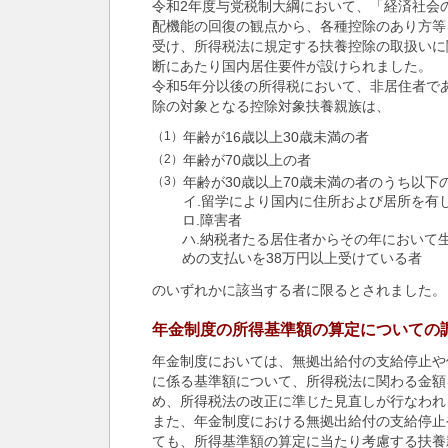
令和2年度与党税制大綱において、「経済社会
配機能の回復の観点から、各種控除のあり方等
受け、所得税法に規定する扶養控除の取扱いに
断にあたり国内居住要件が設けられました。
令和5年分以後の所得税において、非居住者で
除の対象となる控除対象扶養親族は、
（1）
年齢が16歳以上30歳未満の者
（2）
年齢が70歳以上の者
（3）
年齢が30歳以上70歳未満の者のうち以下
イ.留学により国内に住所および居所を有
ロ.障害者
ハ.納税者たる居住者からその年において
めの支払いを38万円以上受けている者
のいずれかに該当する者に限るとされました。
年金制度の所得基準額の算定についての
年金制度においては、無拠出給付の支給停止や
に係る基準額について、所得税法に関わる金額
め、所得税法の改正に準じた見直しが行なわれ
また、年金制度における無拠出給付の支給停止
ても、所得基準額の算定に当たり考慮する扶養