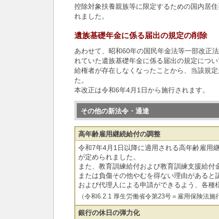
控除対象扶養親族等に限定するための国内居住
れました。
遺族基礎年金に係る届出の規定の削除
あわせて、昭和60年の国民年金法等一部改正法
れていた遺族基礎年金に係る届出の規定につい
給権者が存在しなくなったことから、当該規定
た。
本改正は令和6年4月1日から施行されます。
その他の新法令・通達
高年齢雇用継続給付の調整
令和7年4月1日以降に適用される高年齢雇用
が定められました。
また、教育訓練給付および教育訓練支援給付
または負傷その他やむを得ない理由があると
および代理人による申請ができるよう、各種
（令和6.2.1 厚生労働省令第23号＝雇用保険
銀行の休日の弾力化