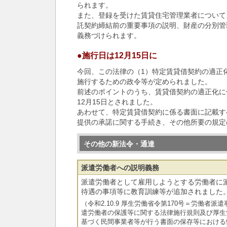
られます。
また、登録を受けた賃貸住宅管理業者について
託契約締結前の重要事項の説明、財産の分別管
義務づけられます。
●施行日は12月15日に
今回、この法律の（1）特定賃貸借契約の適正
施行するための政令等が定められました。
前述のポイントのうち、賃貸借契約の適正化に
12月15日とされました。
あわせて、特定賃貸借契約に係る書面に記載す
提供の承諾に関する手続き、その他所要の規定
その他の新法令・通達
派遣労働者への説明義務
派遣労働者として雇用しようとする労働者に
待遇の事項等に教育訓練等が追加されました
（令和2.10.9 厚生労働省令第170号＝労働者
遣労働者の保護等に関する法律施行規則及び厚生
基づく民間事業者等が行う書面の保存等における