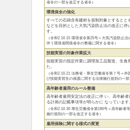
省令の一部を改正する省令）
環境保全の強化
すべての石綿含有建材を規制対象とするとと
などを目的とした大気汚染防止法の改正に伴
す。
（令和2.10.15 環境省令第25号＝大気汚染防
伴う環境省関係省令の整備に関する省令）
技能実習の対象作業拡大
技能実習の指定作業に調理加工品製造、生食
た。
（令和2.10.21 法務省・厚生労働省令第７号
び技能実習生の保護に関する法律施行規則の一部
高年齢者雇用のルール整備
高年齢者雇用安定法の改正に伴 い、高年齢者
る計画の記載事項等が明らかに なっています
（令和2.10.30 厚生労働省令第180号＝高年
施行規則の一部を改正する省令）
雇用保険に関する様式の変更