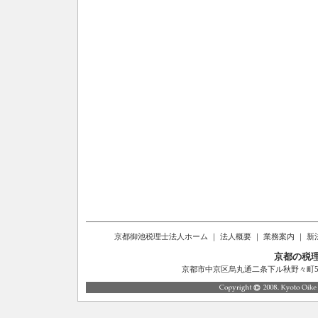
京都御池税理士法人ホーム
｜
法人概要
｜
業務案内
｜
新
京都の税
京都市中京区烏丸通二条下ル秋野々町514番