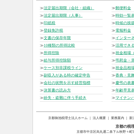
≫
法定届出期限（会社・組織）
≫
郵便料金
≫
法定届出期限（人事）
≫
時効一覧
≫
印紙税
≫
時候の挨
≫
登録免許税
≫
電報料金
≫
文書の保存年限
≫
インター
≫
10種類の所得比較
≫
活用でき
≫
所得控除
≫
祝金相場
≫
給与所得控除額
≫
弔慰金・
≫
ケース別非課税ライン
≫
祝金品相
≫
副収入がある時の確定申告
≫
香典・見
≫
会社の状態を示す経営指標
≫
慶弔の表
≫
決算書の読み方
≫
年齢早見
≫
紛失・盗難に伴う手続き
≫
マイナン
京都御池税理士法人ホーム
｜
法人概要
｜
業務案内
｜
新
京都の税
京都市中京区烏丸通二条下ル秋野々町514番