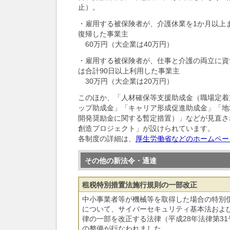
止）。
・雇用する被保険者が、介護休業を1か月以上
復帰した事業主
60万円（大企業は40万円）
・雇用する被保険者が、仕事と介護の両立に資
は合計90日以上利用した事業主
30万円（大企業は20万円）
このほか、「人材確保等支援助成金（職場定着
ップ助成金」「キャリア形成促進助成金」「地
開発奨励金に関する暫定措置）」などが見直さ
創造プロジェクト」が設けられています。
各制度の詳細は、
厚生労働省などのホームペー
その他の新法令・通達
租税特別措置法施行規則の一部改正
中小事業者等が機械等を取得した場合の特別
について、サイバーセキュリティ基本法およ
律の一部を改正する法律（平成28年法律第3
の整備が行なわれました。