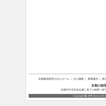
京都御池税理士法人ホーム
｜
法人概要
｜
業務案内
｜
新
京都の税
京都市中京区烏丸通二条下ル秋野々町514番