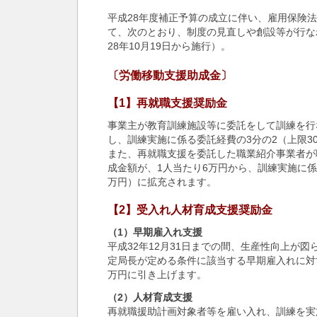
平成28年度補正予算の成立に伴い、雇用保険
て、次のとおり、制度の見直しや創設等が行な
28年10月19日から施行）。
〔労働移動支援助成金〕
【1】再就職支援奨励金
事業主が教育訓練施設等に委託をして訓練を行
し、訓練実施に係る委託経費の3分の2（上限3
また、再就職支援を委託した職業紹介事業者が
成金額が、1人当たり6万円から、訓練実施に係
万円）に拡充されます。
【2】受入れ人材育成支援奨励金
（1）早期雇入れ支援
平成32年12月31日までの間、生産性向上が
定局長が定める条件に該当する早期雇入れに対
万円に引き上げます。
（2）人材育成支援
再就職援助計画対象者等を雇い入れ、訓練を実