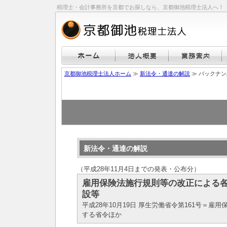
税理士・会計事務所を京都でお探しなら、京都御池税理士法人へ！
京都御池税理士法人ホーム
≫
新法令・通達の解説
≫ バックナ
新法令・通達の解説
（平成28年11月4日までの発表・公布分）
雇用保険法施行規則等の改正による
設等
平成28年10月19日 厚生労働省令第161号＝雇
する省令ほか